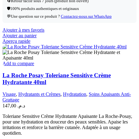
🔄
Retour facile sous 7 jours (produit non ouvert)
🛡️
100% produits authentiques et originaux
💬
Une question sur ce produit ?
Contactez-nous sur WhatsApp
Ajouter à mes favoris
Ajouter au panier
Aperçu rapide
Add to compare
La Roche Posay Toleriane Sensitive Crème
Hydratante 40ml
Visage
,
Hydratants et Crèmes
,
Hydratation
,
Soins Apaisants Anti-
Grattage
147,00
د.م.
Toleriane Sensitive Crème Hydratante Apaisante La Roche-Posay,
pour une hydratation en douceur des peaux sensibles. Apaise les
irritations et renforce la barrière cutanée. Adaptée à un usage
quotidien.