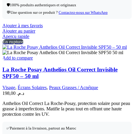
🛡️
100% produits authentiques et originaux
💬
Une question sur ce produit ?
Contactez-nous sur WhatsApp
Ajouter à mes favoris
Ajouter au panier
Aperçu rapide
En rupture
Add to compare
La Roche Posay Anthelios Oil Correct Invisible
SPF50 – 50 ml
Visage
,
Écrans Solaires
,
Peaux Grasses / Acnéique
198,00
د.م.
Anthelios Oil Correct La Roche-Posay, protection solaire pour peau
grasse à imperfections. Matifie la peau tout en offrant une haute
protection contre les UV.
✅
Paiement à la livraison, partout au Maroc