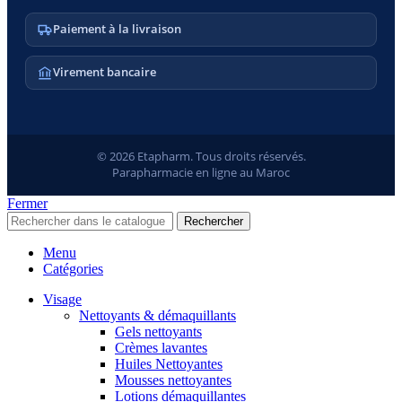
Paiement à la livraison
Virement bancaire
© 2026 Etapharm. Tous droits réservés.
Parapharmacie en ligne au Maroc
Fermer
Rechercher
Menu
Catégories
Visage
Nettoyants & démaquillants
Gels nettoyants
Crèmes lavantes
Huiles Nettoyantes
Mousses nettoyantes
Lotions démaquillantes