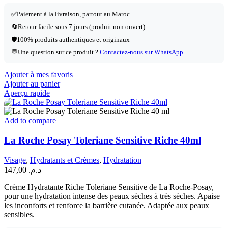
✅
Paiement à la livraison, partout au Maroc
🔄
Retour facile sous 7 jours (produit non ouvert)
🛡️
100% produits authentiques et originaux
💬
Une question sur ce produit ?
Contactez-nous sur WhatsApp
Ajouter à mes favoris
Ajouter au panier
Aperçu rapide
Add to compare
La Roche Posay Toleriane Sensitive Riche 40ml
Visage
,
Hydratants et Crèmes
,
Hydratation
147,00
د.م.
Crème Hydratante Riche Toleriane Sensitive de La Roche-Posay,
pour une hydratation intense des peaux sèches à très sèches. Apaise
les inconforts et renforce la barrière cutanée. Adaptée aux peaux
sensibles.