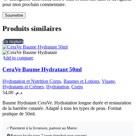
pour mon prochain commentaire.
Produits similaires
En rupture
Add to compare
CeraVe Baume Hydratant 50ml
Hydratation et Nutrition Corps
,
Baumes et Lotions
,
Visage
,
Hydratants et Crèmes
,
Hydratation
,
Corps
54,00
د.م.
Baume Hydratant CeraVe. Hydratation longue durée et restauration
de la barrière cutanée. Adapté à tous les types de peau. Format
pratique de 50ml.
✅
Paiement à la livraison, partout au Maroc
🔄
Retour facile sous 7 jours (produit non ouvert)