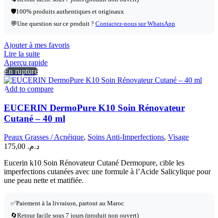
🛡️
100% produits authentiques et originaux
💬
Une question sur ce produit ?
Contactez-nous sur WhatsApp
Ajouter à mes favoris
Lire la suite
Aperçu rapide
En rupture
Add to compare
EUCERIN DermoPure K10 Soin Rénovateur
Cutané – 40 ml
Peaux Grasses / Acnéique
,
Soins Anti-Imperfections
,
Visage
175,00
د.م.
Eucerin k10 Soin Rénovateur Cutané Dermopure, cible les
imperfections cutanées avec une formule à l’Acide Salicylique pour
une peau nette et matifiée.
✅
Paiement à la livraison, partout au Maroc
🔄
Retour facile sous 7 jours (produit non ouvert)