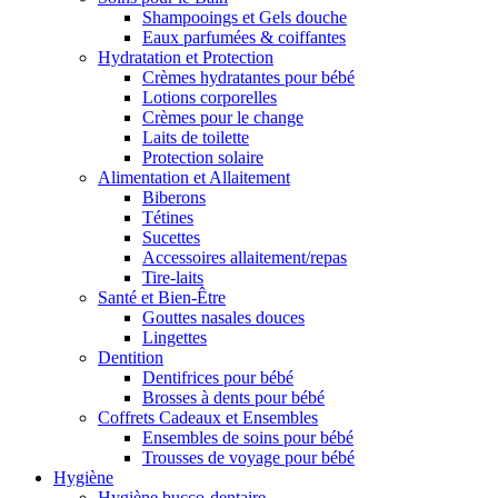
Shampooings et Gels douche
Eaux parfumées & coiffantes
Hydratation et Protection
Crèmes hydratantes pour bébé
Lotions corporelles
Crèmes pour le change
Laits de toilette
Protection solaire
Alimentation et Allaitement
Biberons
Tétines
Sucettes
Accessoires allaitement/repas
Tire-laits
Santé et Bien-Être
Gouttes nasales douces
Lingettes
Dentition
Dentifrices pour bébé
Brosses à dents pour bébé
Coffrets Cadeaux et Ensembles
Ensembles de soins pour bébé
Trousses de voyage pour bébé
Hygiène
Hygiène bucco-dentaire