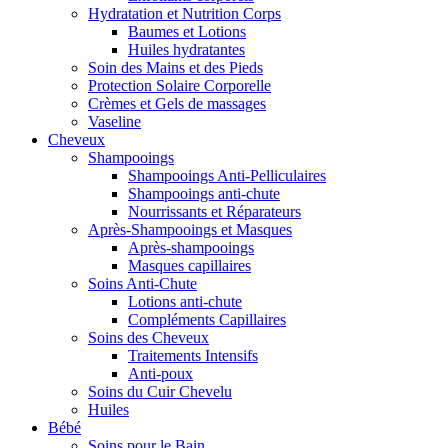
Hydratation et Nutrition Corps
Baumes et Lotions
Huiles hydratantes
Soin des Mains et des Pieds
Protection Solaire Corporelle
Crèmes et Gels de massages
Vaseline
Cheveux
Shampooings
Shampooings Anti-Pelliculaires
Shampooings anti-chute
Nourrissants et Réparateurs
Après-Shampooings et Masques
Après-shampooings
Masques capillaires
Soins Anti-Chute
Lotions anti-chute
Compléments Capillaires
Soins des Cheveux
Traitements Intensifs
Anti-poux
Soins du Cuir Chevelu
Huiles
Bébé
Soins pour le Bain