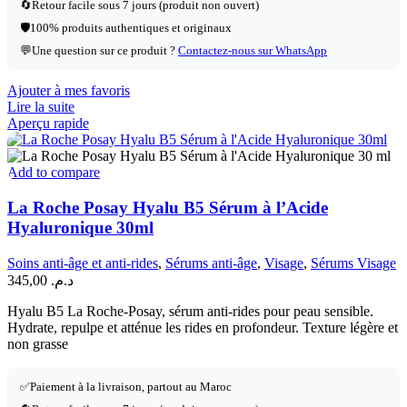
🔄
Retour facile sous 7 jours (produit non ouvert)
🛡️
100% produits authentiques et originaux
💬
Une question sur ce produit ?
Contactez-nous sur WhatsApp
Ajouter à mes favoris
Lire la suite
Aperçu rapide
Add to compare
La Roche Posay Hyalu B5 Sérum à l’Acide
Hyaluronique 30ml
Soins anti-âge et anti-rides
,
Sérums anti-âge
,
Visage
,
Sérums Visage
345,00
د.م.
Hyalu B5 La Roche-Posay, sérum anti-rides pour peau sensible.
Hydrate, repulpe et atténue les rides en profondeur. Texture légère et
non grasse
✅
Paiement à la livraison, partout au Maroc