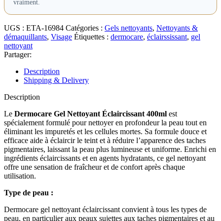
vraiment.
UGS :
ETA-16984
Catégories :
Gels nettoyants
,
Nettoyants &
démaquillants
,
Visage
Étiquettes :
dermocare
,
éclairssissant
,
gel
nettoyant
Partager:
Description
Shipping & Delivery
Description
Le
Dermocare Gel Nettoyant Éclaircissant 400ml
est
spécialement formulé pour nettoyer en profondeur la peau tout en
éliminant les impuretés et les cellules mortes. Sa formule douce et
efficace aide à éclaircir le teint et à réduire l’apparence des taches
pigmentaires, laissant la peau plus lumineuse et uniforme. Enrichi en
ingrédients éclaircissants et en agents hydratants, ce gel nettoyant
offre une sensation de fraîcheur et de confort après chaque
utilisation.
Type de peau :
Dermocare gel nettoyant éclaircissant convient à tous les types de
peau, en particulier aux peaux sujettes aux taches pigmentaires et au