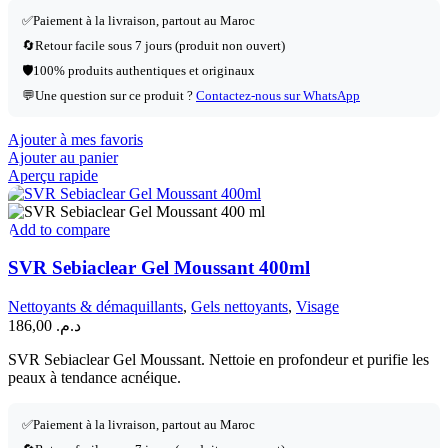
✅
Paiement à la livraison, partout au Maroc
🔄
Retour facile sous 7 jours (produit non ouvert)
🛡️
100% produits authentiques et originaux
💬
Une question sur ce produit ?
Contactez-nous sur WhatsApp
Ajouter à mes favoris
Ajouter au panier
Aperçu rapide
Add to compare
SVR Sebiaclear Gel Moussant 400ml
Nettoyants & démaquillants
,
Gels nettoyants
,
Visage
186,00
د.م.
SVR Sebiaclear Gel Moussant. Nettoie en profondeur et purifie les
peaux à tendance acnéique.
✅
Paiement à la livraison, partout au Maroc