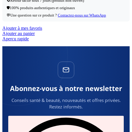
🔄
Retour facile sous 7 jours (produit non ouvert)
🛡️
100% produits authentiques et originaux
💬
Une question sur ce produit ?
Contactez-nous sur WhatsApp
Ajouter à mes favoris
Ajouter au panier
Aperçu rapide
Abonnez-vous à notre newsletter
Conseils santé & beauté, nouveautés et offres privées.
Restez informés.