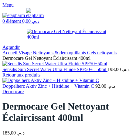
Menu
0
élément
0,00
د.م.
Agrandir
Accueil
Visage
Nettoyants & démaquillants
Gels nettoyants
Dermocare Gel Nettoyant Éclaircissant 400ml
Sensilis Sun Secret Water Ultra Fluide SPF50+ - 50ml
198,00
د.م.
Retour aux produits
Doppelherz Aktiv Zinc + Histidine + Vitamin C
92,00
د.م.
Dermocare
Dermocare Gel Nettoyant
Éclaircissant 400ml
185,00
د.م.