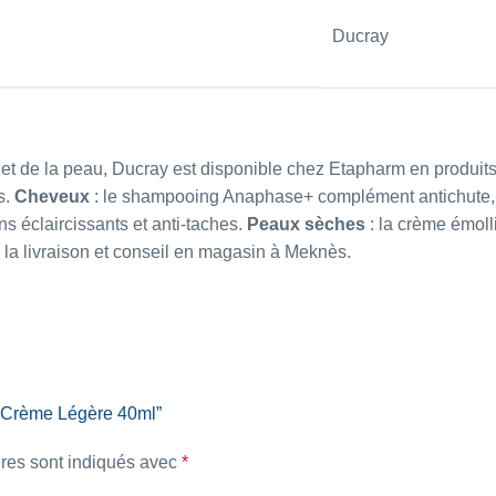
Ducray
 de la peau, Ducray est disponible chez Etapharm en produits d
s.
Cheveux
: le
shampooing Anaphase+ complément antichute
ns éclaircissants et anti-taches
.
Peaux sèches
: la
crème émolli
 la livraison et conseil en magasin à Meknès.
ra Crème Légère 40ml”
res sont indiqués avec
*