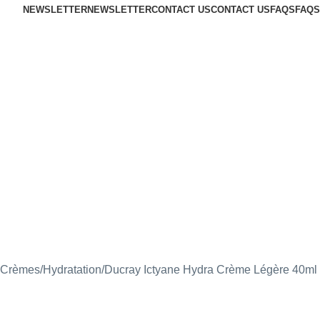
NEWSLETTER
NEWSLETTER
CONTACT US
CONTACT US
FAQS
FAQS
t Crèmes
Hydratation
Ducray Ictyane Hydra Crème Légère 40ml