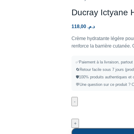
Ducray Ictyane
118,00
د.م.
Crème hydratante légère pour
renforce la barrière cutanée
✅
Paiement à la livraison, partou
🔄
Retour facile sous 7 jours (prod
🛡️
100% produits authentiques et 
💬
Une question sur ce produit ?
C