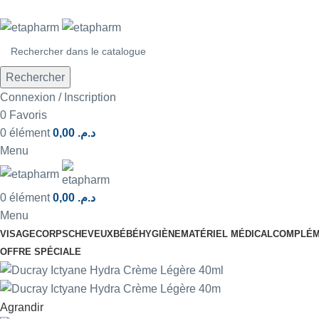
Rechercher
Connexion / Inscription
0
Favoris
0
élément
0,00
د.م.
Menu
0
élément
0,00
د.م.
Menu
VISAGE
CORPS
CHEVEUX
BÉBÉ
HYGIÈNE
MATÉRIEL MÉDICAL
COMPLÉM
OFFRE SPÉCIALE
Agrandir