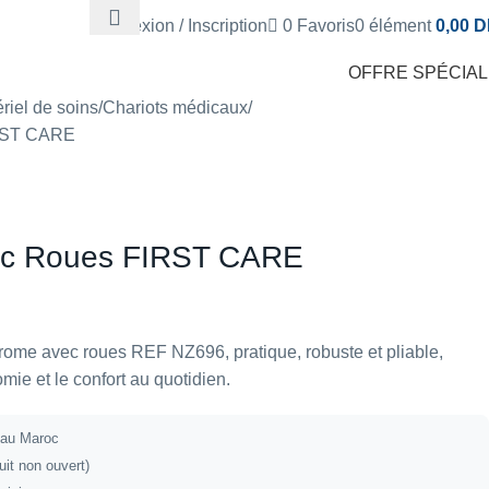
Connexion / Inscription
0
Favoris
0
élément
0,00
D
OFFRE SPÉCIA
riel de soins
Chariots médicaux
RST CARE
ec Roues FIRST CARE
e avec roues REF NZ696, pratique, robuste et pliable,
mie et le confort au quotidien.
t au Maroc
uit non ouvert)