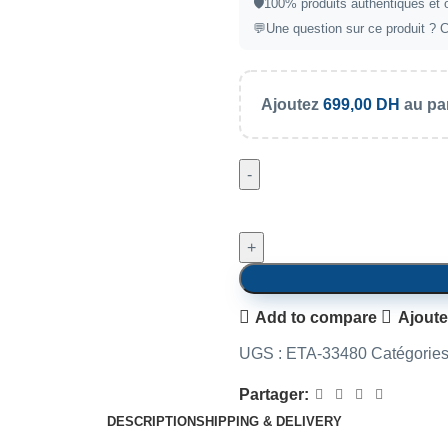
🛡️
100% produits authentiques et 
💬
Une question sur ce produit ?
C
Ajoutez
699,00
DH
au pan
Add to compare
Ajoute
UGS :
ETA-33480
Catégories
Partager:
DESCRIPTION
SHIPPING & DELIVERY