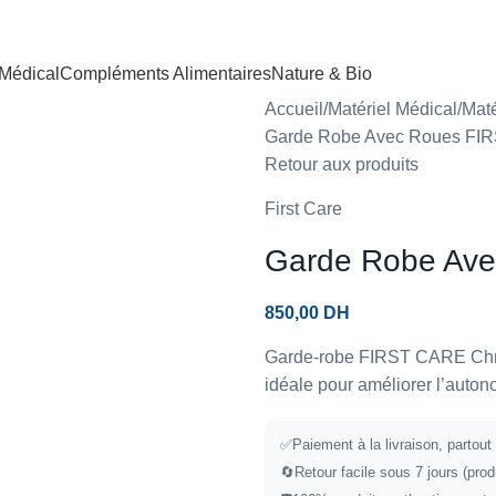
 Médical
Compléments Alimentaires
Nature & Bio
Accueil
Matériel Médical
Maté
Garde Robe Avec Roues FI
Retour aux produits
First Care
Garde Robe Av
850,00
DH
Garde-robe FIRST CARE Chrom
idéale pour améliorer l’autono
✅
Paiement à la livraison, partou
🔄
Retour facile sous 7 jours (prod