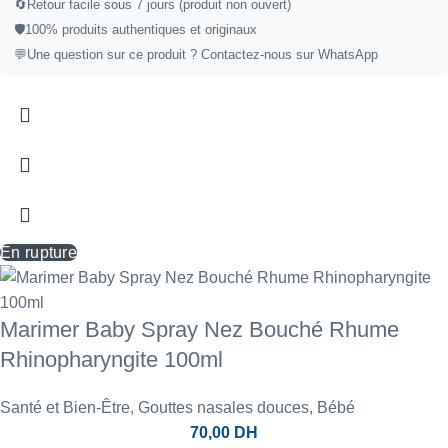
🔄
Retour facile sous 7 jours (produit non ouvert)
🛡️
100% produits authentiques et originaux
💬
Une question sur ce produit ?
Contactez-nous sur WhatsApp
En rupture
Marimer Baby Spray Nez Bouché Rhume
Rhinopharyngite 100ml
Santé et Bien-Être
,
Gouttes nasales douces
,
Bébé
70,00
DH