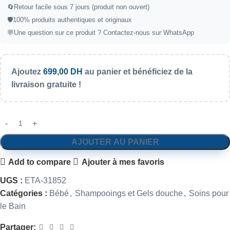
🔄
Retour facile sous 7 jours (produit non ouvert)
🛡️
100% produits authentiques et originaux
💬
Une question sur ce produit ?
Contactez-nous sur WhatsApp
Ajoutez
699,00
DH
au panier et bénéficiez de la
livraison gratuite !
AJOUTER AU PANIER
Add to compare
Ajouter à mes favoris
UGS :
ETA-31852
Catégories :
Bébé
,
Shampooings et Gels douche
,
Soins pour
le Bain
Partager: