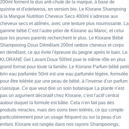
200ml
forment le duo anti-chute de la marque, à base de
quinine et d'edelweiss, en version bio. Le
Klorane Shampoing
à la Mangue Nutrition Cheveux Secs 400ml
s'adresse aux
cheveux secs et abîmés, avec une texture plus nourrissante. La
gamme bébé C'est l'autre pilier de Klorane au Maroc, et celui
que les jeunes parents recherchent le plus. Le
Klorane Bébé
Shampooing Doux Démêlant 200ml
nettoie cheveux et corps
en démêlant, ce qui évite l'épreuve du peigne après le bain. Le
KLORANE Gel Lavant Doux 500ml
joue le même rôle en plus
grand format pour toute la famille. Le
Klorane Parfum bébé petit
brin eau parfumée 50ml
est une eau parfumée légère, formulée
pour être tolérée par une peau de bébé, à l'inverse d'un parfum
classique. Ce que veut dire un soin botanique La plante n'est
pas un argument décoratif chez Klorane, c'est l'actif central
autour duquel la formule est bâtie. Cela n'en fait pas des
produits miracles, mais des soins bien tolérés, ce qui compte
particulièrement pour un usage fréquent ou sur la peau d'un
enfant. Klorane est rangée dans nos rayons
Shampooings
,