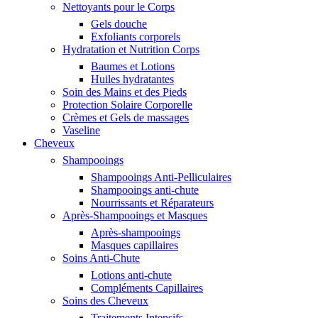
Nettoyants pour le Corps
Gels douche
Exfoliants corporels
Hydratation et Nutrition Corps
Baumes et Lotions
Huiles hydratantes
Soin des Mains et des Pieds
Protection Solaire Corporelle
Crèmes et Gels de massages
Vaseline
Cheveux
Shampooings
Shampooings Anti-Pelliculaires
Shampooings anti-chute
Nourrissants et Réparateurs
Après-Shampooings et Masques
Après-shampooings
Masques capillaires
Soins Anti-Chute
Lotions anti-chute
Compléments Capillaires
Soins des Cheveux
Traitements Intensifs