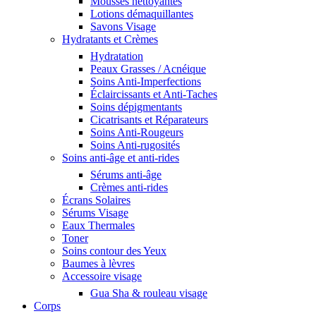
Mousses nettoyantes
Lotions démaquillantes
Savons Visage
Hydratants et Crèmes
Hydratation
Peaux Grasses / Acnéique
Soins Anti-Imperfections
Éclaircissants et Anti-Taches
Soins dépigmentants
Cicatrisants et Réparateurs
Soins Anti-Rougeurs
Soins Anti-rugosités
Soins anti-âge et anti-rides
Sérums anti-âge
Crèmes anti-rides
Écrans Solaires
Sérums Visage
Eaux Thermales
Toner
Soins contour des Yeux
Baumes à lèvres
Accessoire visage
Gua Sha & rouleau visage
Corps