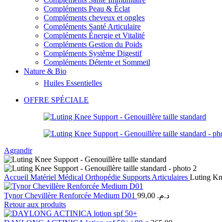
Compléments Peau & Éclat
Compléments cheveux et ongles
Compléments Santé Articulaire
Compléments Énergie et Vitalité
Compléments Gestion du Poids
Compléments Système Digestif
Compléments Détente et Sommeil
Nature & Bio
Huiles Essentielles
OFFRE SPÉCIALE
Agrandir
Accueil
Matériel Médical
Orthopédie
Supports Articulaires
Luting Kne
Tynor Chevillère Renforcée Medium D01
99,00
د.م.
Retour aux produits