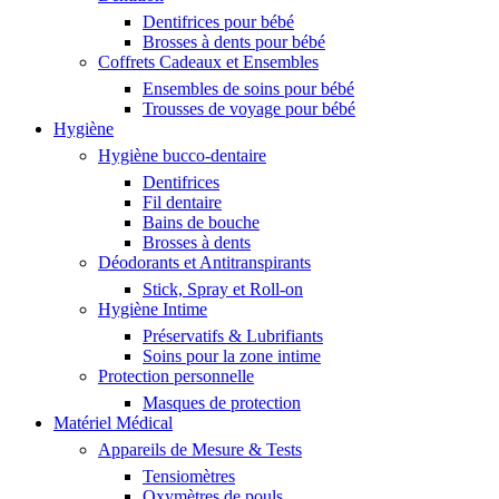
Dentifrices pour bébé
Brosses à dents pour bébé
Coffrets Cadeaux et Ensembles
Ensembles de soins pour bébé
Trousses de voyage pour bébé
Hygiène
Hygiène bucco-dentaire
Dentifrices
Fil dentaire
Bains de bouche
Brosses à dents
Déodorants et Antitranspirants
Stick, Spray et Roll-on
Hygiène Intime
Préservatifs & Lubrifiants
Soins pour la zone intime
Protection personnelle
Masques de protection
Matériel Médical
Appareils de Mesure & Tests
Tensiomètres
Oxymètres de pouls