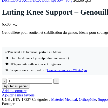
DAYLONG ACTINICA lotion spf 50+ | 80 g
265,00
د.م.
Luting Knee Support – Genouillè
65,00
د.م.
Genouillère pour soutien et stabilisation du genou. Idéale pour soulager
✅
Paiement à la livraison, partout au Maroc
🔄
Retour facile sous 7 jours (produit non ouvert)
🛡️
100% produits authentiques et originaux
💬
Une question sur ce produit ?
Contactez-nous sur WhatsApp
Ajouter au panier
Add to compare
Ajouter à mes favoris
UGS :
ETA-17327
Catégories :
Matériel Médical
,
Orthopédie
,
Suppor
Partager: