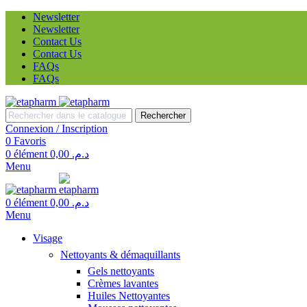
Newsletter
Newsletter
Contact Us
Contact Us
FAQs
FAQs
Rechercher
Connexion / Inscription
0
Favoris
0
élément
0,00
د.م.
Menu
0
élément
0,00
د.م.
Menu
Visage
Nettoyants & démaquillants
Gels nettoyants
Crèmes lavantes
Huiles Nettoyantes