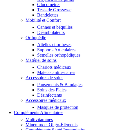
Glucomètres
Tests de Grossesse
Bandelettes
Mobilité et Confort
Cannes et béquilles
Déambulateurs
Orthopédie
Attelles et orthèses
Supports Articulaires
Semelles orthopédiques
Matériel de soins
Chariots médicaux
Matelas anti-escarres
Accessoires de soins
Pansements & Bandages
Soins des Plaies
Désinfectants
Accessoires médicaux
Masques de protection
Compléments Alimentaires
Multivitamines
Minéraux et Oligo-Éléments
Compléments Santé Immunitaire