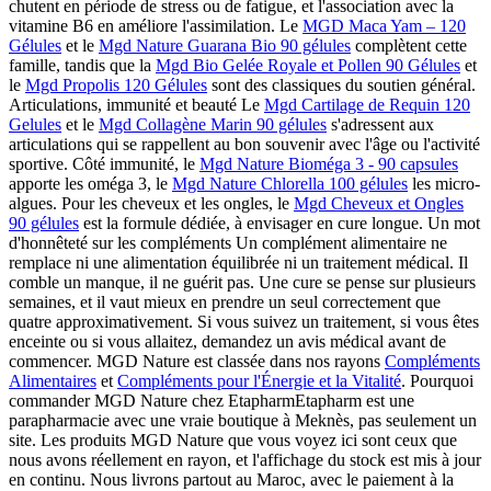
chutent en période de stress ou de fatigue, et l'association avec la
vitamine B6 en améliore l'assimilation. Le
MGD Maca Yam – 120
Gélules
et le
Mgd Nature Guarana Bio 90 gélules
complètent cette
famille, tandis que la
Mgd Bio Gelée Royale et Pollen 90 Gélules
et
le
Mgd Propolis 120 Gélules
sont des classiques du soutien général.
Articulations, immunité et beauté Le
Mgd Cartilage de Requin 120
Gelules
et le
Mgd Collagène Marin 90 gélules
s'adressent aux
articulations qui se rappellent au bon souvenir avec l'âge ou l'activité
sportive. Côté immunité, le
Mgd Nature Bioméga 3 - 90 capsules
apporte les oméga 3, le
Mgd Nature Chlorella 100 gélules
les micro-
algues. Pour les cheveux et les ongles, le
Mgd Cheveux et Ongles
90 gélules
est la formule dédiée, à envisager en cure longue. Un mot
d'honnêteté sur les compléments Un complément alimentaire ne
remplace ni une alimentation équilibrée ni un traitement médical. Il
comble un manque, il ne guérit pas. Une cure se pense sur plusieurs
semaines, et il vaut mieux en prendre un seul correctement que
quatre approximativement. Si vous suivez un traitement, si vous êtes
enceinte ou si vous allaitez, demandez un avis médical avant de
commencer. MGD Nature est classée dans nos rayons
Compléments
Alimentaires
et
Compléments pour l'Énergie et la Vitalité
. Pourquoi
commander MGD Nature chez EtapharmEtapharm est une
parapharmacie avec une vraie boutique à Meknès, pas seulement un
site. Les produits MGD Nature que vous voyez ici sont ceux que
nous avons réellement en rayon, et l'affichage du stock est mis à jour
en continu. Nous livrons partout au Maroc, avec le paiement à la