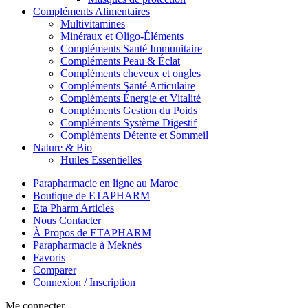
Compléments Alimentaires
Multivitamines
Minéraux et Oligo-Éléments
Compléments Santé Immunitaire
Compléments Peau & Éclat
Compléments cheveux et ongles
Compléments Santé Articulaire
Compléments Énergie et Vitalité
Compléments Gestion du Poids
Compléments Système Digestif
Compléments Détente et Sommeil
Nature & Bio
Huiles Essentielles
Parapharmacie en ligne au Maroc
Boutique de ETAPHARM
Eta Pharm Articles
Nous Contacter
À Propos de ETAPHARM
Parapharmacie à Meknès
Favoris
Comparer
Connexion / Inscription
Me connecter