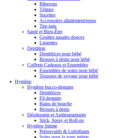
Biberons
Tétines
Sucettes
Accessoires allaitement/repas
Tire-laits
Santé et Bien-Être
Gouttes nasales douces
Lingettes
Dentition
Dentifrices pour bébé
Brosses à dents pour bébé
Coffrets Cadeaux et Ensembles
Ensembles de soins pour bébé
Trousses de voyage pour bébé
Hygiène
Hygiène bucco-dentaire
Dentifrices
Fil dentaire
Bains de bouche
Brosses à dents
Déodorants et Antitranspirants
Stick, Spray et Roll-on
Hygiène Intime
Préservatifs & Lubrifiants
Soins pour la zone intime