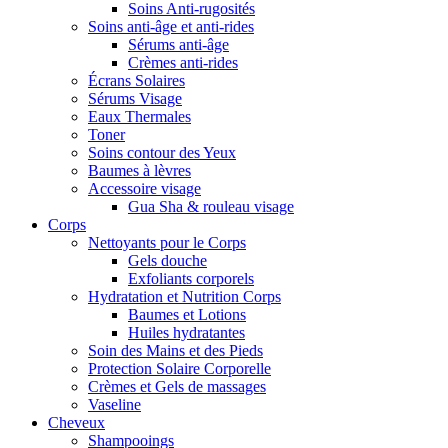
Soins Anti-rugosités
Soins anti-âge et anti-rides
Sérums anti-âge
Crèmes anti-rides
Écrans Solaires
Sérums Visage
Eaux Thermales
Toner
Soins contour des Yeux
Baumes à lèvres
Accessoire visage
Gua Sha & rouleau visage
Corps
Nettoyants pour le Corps
Gels douche
Exfoliants corporels
Hydratation et Nutrition Corps
Baumes et Lotions
Huiles hydratantes
Soin des Mains et des Pieds
Protection Solaire Corporelle
Crèmes et Gels de massages
Vaseline
Cheveux
Shampooings