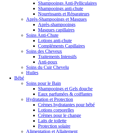
Shampooings Anti-Pelliculaires
Shampooings anti-chute
Nourrissants et Réparateurs
Après-Shampooings et Masques
Après-shampooings
Masques capillaires
Soins Anti-Chute
Lotions anti-chute
Compléments Capillaires
Soins des Cheveux
Traitements Intensifs
Anti-poux
Soins du Cuir Chevelu
Huiles
Bébé
Soins pour le Bain
Shampooings et Gels douche
Eaux parfumées & coiffantes
Hydratation et Protection
Crèmes hydratantes pour bébé
Lotions corporelles
Crèmes pour le change
Laits de toilette
Protection solaire
Alimentation et Allaitement