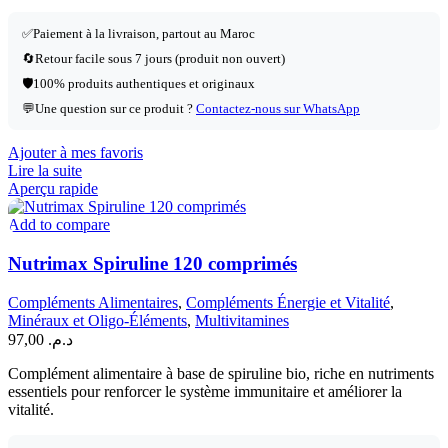
✅
Paiement à la livraison, partout au Maroc
🔄
Retour facile sous 7 jours (produit non ouvert)
🛡️
100% produits authentiques et originaux
💬
Une question sur ce produit ?
Contactez-nous sur WhatsApp
Ajouter à mes favoris
Lire la suite
Aperçu rapide
Add to compare
Nutrimax Spiruline 120 comprimés
Compléments Alimentaires
,
Compléments Énergie et Vitalité
,
Minéraux et Oligo-Éléments
,
Multivitamines
97,00
د.م.
Complément alimentaire à base de spiruline bio, riche en nutriments
essentiels pour renforcer le système immunitaire et améliorer la
vitalité.