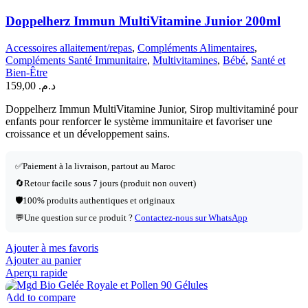
Doppelherz Immun MultiVitamine Junior 200ml
Accessoires allaitement/repas
,
Compléments Alimentaires
,
Compléments Santé Immunitaire
,
Multivitamines
,
Bébé
,
Santé et
Bien-Être
159,00
د.م.
Doppelherz Immun MultiVitamine Junior, Sirop multivitaminé pour
enfants pour renforcer le système immunitaire et favoriser une
croissance et un développement sains.
✅
Paiement à la livraison, partout au Maroc
🔄
Retour facile sous 7 jours (produit non ouvert)
🛡️
100% produits authentiques et originaux
💬
Une question sur ce produit ?
Contactez-nous sur WhatsApp
Ajouter à mes favoris
Ajouter au panier
Aperçu rapide
Add to compare