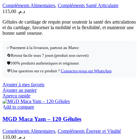
Compléments Alimentaires
,
Compléments Santé Articulaire
115,00
د.م.
Gélules de cartilage de requin pour soutenir la santé des articulations
et du cartilage, favoriser la mobilité et la flexibilité, et maintenir une
bonne santé osseuse.
✅
Paiement à la livraison, partout au Maroc
🔄
Retour facile sous 7 jours (produit non ouvert)
🛡️
100% produits authentiques et originaux
💬
Une question sur ce produit ?
Contactez-nous sur WhatsApp
Ajouter à mes favoris
Ajouter au panier
Aperçu rapide
Add to compare
MGD Maca Yam – 120 Gélules
Compléments Alimentaires
,
Compléments Énergie et Vitalité
110,00
د.م.