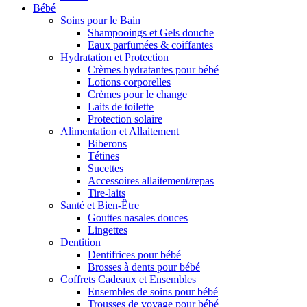
Bébé
Soins pour le Bain
Shampooings et Gels douche
Eaux parfumées & coiffantes
Hydratation et Protection
Crèmes hydratantes pour bébé
Lotions corporelles
Crèmes pour le change
Laits de toilette
Protection solaire
Alimentation et Allaitement
Biberons
Tétines
Sucettes
Accessoires allaitement/repas
Tire-laits
Santé et Bien-Être
Gouttes nasales douces
Lingettes
Dentition
Dentifrices pour bébé
Brosses à dents pour bébé
Coffrets Cadeaux et Ensembles
Ensembles de soins pour bébé
Trousses de voyage pour bébé