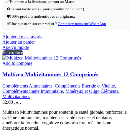
✅
Paiement à la livraison, partout au Maroc
🔄
Retour facile sous 7 jours (produit non ouvert)
🛡️
100% produits authentiques et originaux
💬
Une question sur ce produit ?
Contactez-nous sur WhatsApp
Ajouter à mes favoris
Ajouter au panier
Aperçu rapide
En rupture
Add to compare
Multizen Multivitamines 12 Comprimés
Compléments Alimentaires
,
Compléments Énergie et Vitalité
,
Compléments Santé Immunitaire
,
Minéraux et Oligo-Éléments
,
Multivitamines
32,00
د.م.
Multizen Multivitamines pour soutenir la santé globale, renforcer le
système immunitaire, maintenir la santé osseuse et dentaire,
améliorer la fonction cognitive et favoriser un métabolisme
énergétique normal.