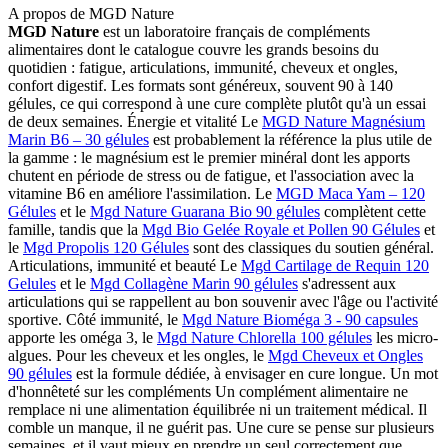
A propos de MGD Nature
MGD Nature
est un laboratoire français de compléments
alimentaires dont le catalogue couvre les grands besoins du
quotidien : fatigue, articulations, immunité, cheveux et ongles,
confort digestif. Les formats sont généreux, souvent 90 à 140
gélules, ce qui correspond à une cure complète plutôt qu'à un essai
de deux semaines. Énergie et vitalité Le
MGD Nature Magnésium
Marin B6 – 30 gélules
est probablement la référence la plus utile de
la gamme : le magnésium est le premier minéral dont les apports
chutent en période de stress ou de fatigue, et l'association avec la
vitamine B6 en améliore l'assimilation. Le
MGD Maca Yam – 120
Gélules
et le
Mgd Nature Guarana Bio 90 gélules
complètent cette
famille, tandis que la
Mgd Bio Gelée Royale et Pollen 90 Gélules
et
le
Mgd Propolis 120 Gélules
sont des classiques du soutien général.
Articulations, immunité et beauté Le
Mgd Cartilage de Requin 120
Gelules
et le
Mgd Collagène Marin 90 gélules
s'adressent aux
articulations qui se rappellent au bon souvenir avec l'âge ou l'activité
sportive. Côté immunité, le
Mgd Nature Bioméga 3 - 90 capsules
apporte les oméga 3, le
Mgd Nature Chlorella 100 gélules
les micro-
algues. Pour les cheveux et les ongles, le
Mgd Cheveux et Ongles
90 gélules
est la formule dédiée, à envisager en cure longue. Un mot
d'honnêteté sur les compléments Un complément alimentaire ne
remplace ni une alimentation équilibrée ni un traitement médical. Il
comble un manque, il ne guérit pas. Une cure se pense sur plusieurs
semaines, et il vaut mieux en prendre un seul correctement que