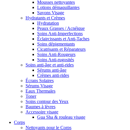
Mousses nettoyantes
Lotions démaquillantes
Savons Visage
Hydratants et Crèmes
Hydratation
Peaux Grasses / Acnéique
Soins Anti-Imperfections
Éclaircissants et Anti-Taches
Soins dépigmentants
Cicatrisants et Réparateurs
Soins Anti-Rougeurs
Soins Anti-rugosités
Soins anti-âge et anti-rides
Sérums anti-âge
Crèmes anti-rides
Écrans Solaires
Sérums Visage
Eaux Thermales
Toner
Soins contour des Yeux
Baumes à lèvres
Accessoire visage
Gua Sha & rouleau visage
Corps
Nettoyants pour le Corps