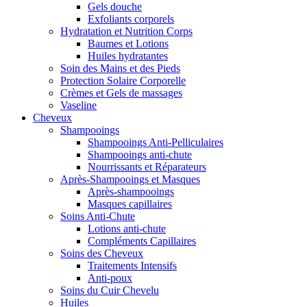
Gels douche
Exfoliants corporels
Hydratation et Nutrition Corps
Baumes et Lotions
Huiles hydratantes
Soin des Mains et des Pieds
Protection Solaire Corporelle
Crèmes et Gels de massages
Vaseline
Cheveux
Shampooings
Shampooings Anti-Pelliculaires
Shampooings anti-chute
Nourrissants et Réparateurs
Après-Shampooings et Masques
Après-shampooings
Masques capillaires
Soins Anti-Chute
Lotions anti-chute
Compléments Capillaires
Soins des Cheveux
Traitements Intensifs
Anti-poux
Soins du Cuir Chevelu
Huiles