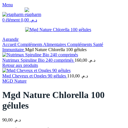
Menu
0
élément
0,00
د.م.
Agrandir
Accueil
Compléments Alimentaires
Compléments Santé
Immunitaire
Mgd Nature Chlorella 100 gélules
Nutrimax Spiruline Bio 240 comprimés
160,00
د.م.
Retour aux produits
Mgd Cheveux et Ongles 90 gélules
110,00
د.م.
MGD Nature
Mgd Nature Chlorella 100
gélules
90,00
د.م.