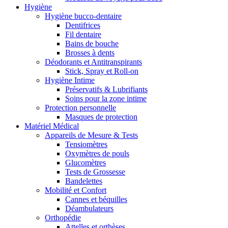
Hygiène
Hygiène bucco-dentaire
Dentifrices
Fil dentaire
Bains de bouche
Brosses à dents
Déodorants et Antitranspirants
Stick, Spray et Roll-on
Hygiène Intime
Préservatifs & Lubrifiants
Soins pour la zone intime
Protection personnelle
Masques de protection
Matériel Médical
Appareils de Mesure & Tests
Tensiomètres
Oxymètres de pouls
Glucomètres
Tests de Grossesse
Bandelettes
Mobilité et Confort
Cannes et béquilles
Déambulateurs
Orthopédie
Attelles et orthèses