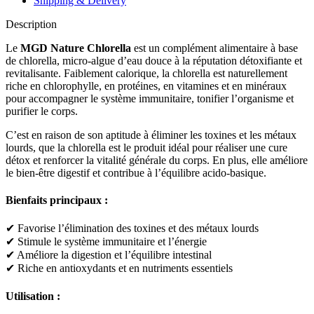
Shipping & Delivery
Description
Le
MGD Nature Chlorella
est un complément alimentaire à base
de chlorella, micro-algue d’eau douce
à
la
r
é
putation
dé
toxifiante
et
revitalisante
.
Faiblement
calorique
,
la
chlorella
est
naturellement
riche en chlorophylle,
en
protéines,
en
vitamines et
en
minéraux
pour
accompagner
le système immunitaire,
tonifier
l’
organisme
et
purifier
le
corps
.
C
’
est
en
raison
de
son
aptitude
à éliminer les toxines et
les
métaux
lourds,
que
la chlorella est
le
produit
idé
al
pour
r
é
aliser
une
cure
détox et renforcer la vitalité
g
é
n
é
rale
du corps.
En
plus
,
elle
am
é
liore
le
bien-être digestif et
contribue
à l’équilibre acido-basique.
Bienfaits principaux :
✔ Favorise l’élimination des toxines et des métaux lourds
✔ Stimule le système immunitaire et l’énergie
✔ Améliore la digestion et l’équilibre intestinal
✔ Riche en antioxydants et en nutriments essentiels
Utilisation :