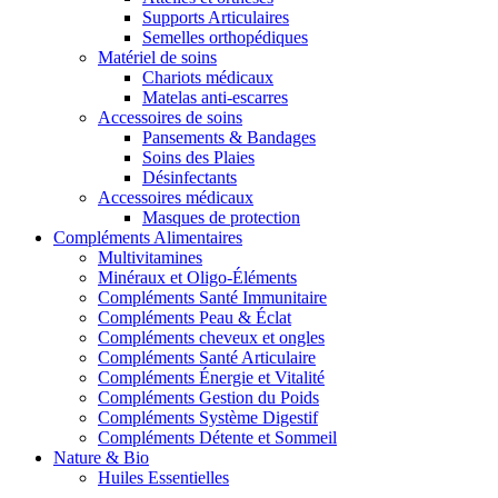
Supports Articulaires
Semelles orthopédiques
Matériel de soins
Chariots médicaux
Matelas anti-escarres
Accessoires de soins
Pansements & Bandages
Soins des Plaies
Désinfectants
Accessoires médicaux
Masques de protection
Compléments Alimentaires
Multivitamines
Minéraux et Oligo-Éléments
Compléments Santé Immunitaire
Compléments Peau & Éclat
Compléments cheveux et ongles
Compléments Santé Articulaire
Compléments Énergie et Vitalité
Compléments Gestion du Poids
Compléments Système Digestif
Compléments Détente et Sommeil
Nature & Bio
Huiles Essentielles