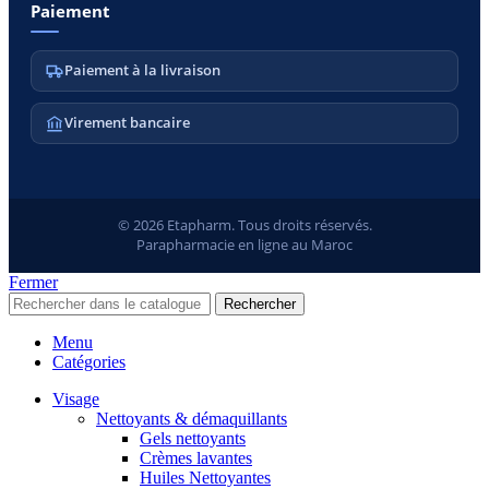
Paiement
Paiement à la livraison
Virement bancaire
© 2026 Etapharm. Tous droits réservés.
Parapharmacie en ligne au Maroc
Fermer
Rechercher
Menu
Catégories
Visage
Nettoyants & démaquillants
Gels nettoyants
Crèmes lavantes
Huiles Nettoyantes