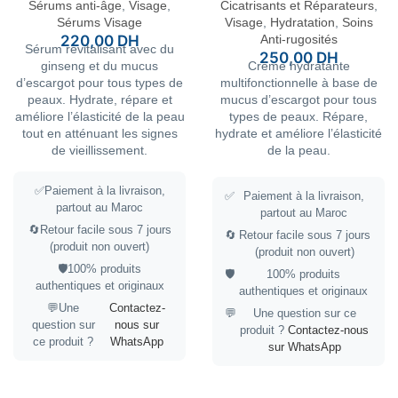
Sérums anti-âge
,
Visage
,
Cicatrisants et Réparateurs
,
Sérums Visage
Visage
,
Hydratation
,
Soins
220,00
DH
Anti-rugosités
Sérum revitalisant avec du
250,00
DH
ginseng et du mucus
Crème hydratante
d’escargot pour tous types de
multifonctionnelle à base de
peaux. Hydrate, répare et
mucus d’escargot pour tous
améliore l’élasticité de la peau
types de peaux. Répare,
tout en atténuant les signes
hydrate et améliore l’élasticité
de vieillissement.
de la peau.
✅Paiement à la livraison,
✅
Paiement à la livraison,
partout au Maroc
partout au Maroc
🔄Retour facile sous 7 jours
🔄
Retour facile sous 7 jours
(produit non ouvert)
(produit non ouvert)
🛡️100% produits
🛡️
100% produits
authentiques et originaux
authentiques et originaux
💬Une
Contactez-
💬
Une question sur ce
question sur
nous sur
produit ?
Contactez-nous
ce produit ?
WhatsApp
sur WhatsApp