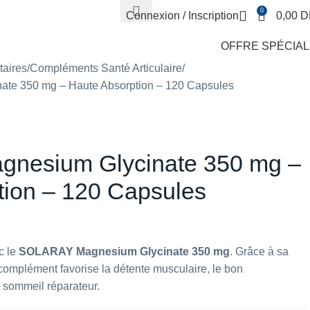
0
Connexion / Inscription
0,00
D
OFFRE SPÉCIA
aires
Compléments Santé Articulaire
te 350 mg – Haute Absorption – 120 Capsules
nesium Glycinate 350 mg –
tion – 120 Capsules
c le
SOLARAY Magnesium Glycinate 350 mg
. Grâce à sa
complément favorise la détente musculaire, le bon
 sommeil réparateur.