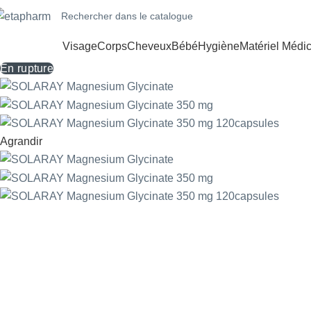
Visage
Corps
Cheveux
Bébé
Hygiène
Matériel Médic
En rupture
Agrandir