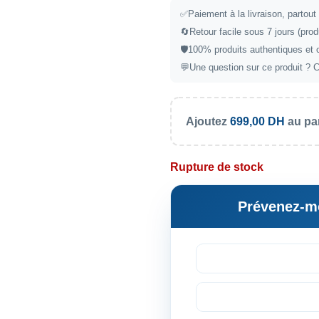
✅
Paiement à la livraison, partou
🔄
Retour facile sous 7 jours (prod
🛡️
100% produits authentiques et 
💬
Une question sur ce produit ?
C
Ajoutez
699,00
DH
au pan
Rupture de stock
Prévenez-mo