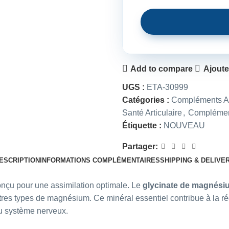
Add to compare
Ajoute
UGS :
ETA-30999
Catégories :
Compléments Al
Santé Articulaire
,
Complément
Étiquette :
NOUVEAU
Partager:
ESCRIPTION
INFORMATIONS COMPLÉMENTAIRES
SHIPPING & DELIVE
nçu pour une assimilation optimale. Le
glycinate de magnési
autres types de magnésium. Ce minéral essentiel contribue à la r
u système nerveux.