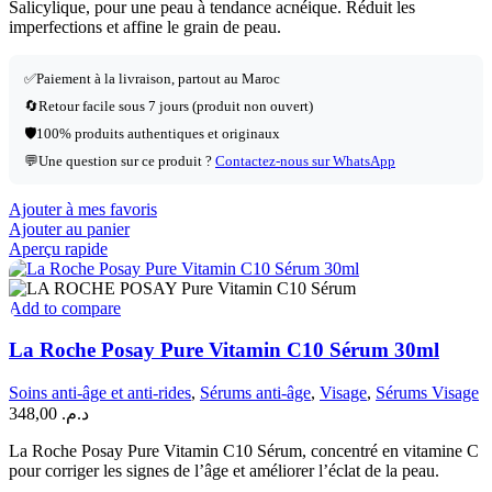
Salicylique, pour une peau à tendance acnéique. Réduit les
imperfections et affine le grain de peau.
✅
Paiement à la livraison, partout au Maroc
🔄
Retour facile sous 7 jours (produit non ouvert)
🛡️
100% produits authentiques et originaux
💬
Une question sur ce produit ?
Contactez-nous sur WhatsApp
Ajouter à mes favoris
Ajouter au panier
Aperçu rapide
Add to compare
La Roche Posay Pure Vitamin C10 Sérum 30ml
Soins anti-âge et anti-rides
,
Sérums anti-âge
,
Visage
,
Sérums Visage
348,00
د.م.
La Roche Posay Pure Vitamin C10 Sérum, concentré en vitamine C
pour corriger les signes de l’âge et améliorer l’éclat de la peau.