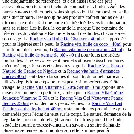
une cinquantaine de références, et c'est aussi l'une des plus
accessibles. Son terrain est celui du soin naturel : huiles végétales
pures, savons traditionnels, soins simples dont la composition se lit
sans dictionnaire. Beaucoup de ses produits coûtent moins de 50
dirhams, ce qui en fait une porte d'entrée idéale vers le soin naturel
sans se ruiner. Les huiles, le cœur de la marque Une trentaine de
références du catalogue Racine Vita sont des huiles, chacune avec
son usage. La
Racine vita Huile De Chanvre - 40ml
est appréciée
pour sa légèreté sur la peau, la
Racine vita huile de coco - 40ml
pour
la nutrition des cheveux, la
Racine vita huile de romarin - 40 ml
et la
Racine vita huile de germe de blé - 40 ml
pour leurs propriétés
tonifiantes. Elles se conservent bien et s'utilisent aussi bien pures
qu'en mélange. Savons et soins du visage Le
Racine Vita Savon
Naturel de Graine de Nigelle
et la
Racine vita huile d'amandes
améres 40ml
sont deux classiques du soin traditionnel marocain,
utilisés depuis longtemps pour les peaux à imperfections. Côté
visage, le
Racine Vita Vitamine C 20% Serum 10ml
apporte une
dose de vitamine C à petit prix, tandis que la
Racine Vita Crème
Jeunesse Vitamine E 50g
et le
Racine Vita Gel Nettoyant Peaux
Sèches 250ml
répondent aux peaux sèches. La
Racine Vita Lait
Eclaircissant et hydratant 400ml
reste l'un de nos produits les plus
demandés pour l'éclat du teint sur le corps. Le naturel demande de la
régularité Un soin naturel agit rarement en trois jours. Une huile
végétale nourrit progressivement, un savon au soufre demande
plusieurs semaines pour montrer son effet sur une peau à