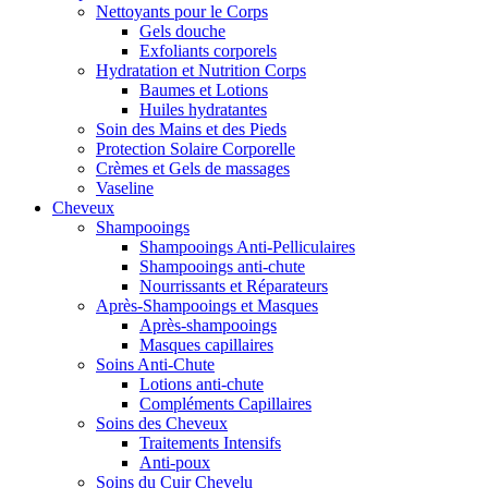
Nettoyants pour le Corps
Gels douche
Exfoliants corporels
Hydratation et Nutrition Corps
Baumes et Lotions
Huiles hydratantes
Soin des Mains et des Pieds
Protection Solaire Corporelle
Crèmes et Gels de massages
Vaseline
Cheveux
Shampooings
Shampooings Anti-Pelliculaires
Shampooings anti-chute
Nourrissants et Réparateurs
Après-Shampooings et Masques
Après-shampooings
Masques capillaires
Soins Anti-Chute
Lotions anti-chute
Compléments Capillaires
Soins des Cheveux
Traitements Intensifs
Anti-poux
Soins du Cuir Chevelu