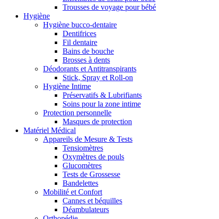
Trousses de voyage pour bébé
Hygiène
Hygiène bucco-dentaire
Dentifrices
Fil dentaire
Bains de bouche
Brosses à dents
Déodorants et Antitranspirants
Stick, Spray et Roll-on
Hygiène Intime
Préservatifs & Lubrifiants
Soins pour la zone intime
Protection personnelle
Masques de protection
Matériel Médical
Appareils de Mesure & Tests
Tensiomètres
Oxymètres de pouls
Glucomètres
Tests de Grossesse
Bandelettes
Mobilité et Confort
Cannes et béquilles
Déambulateurs
Orthopédie