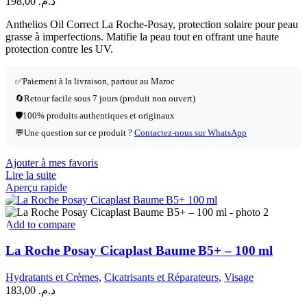
198,00
د.م.
Anthelios Oil Correct La Roche-Posay, protection solaire pour peau
grasse à imperfections. Matifie la peau tout en offrant une haute
protection contre les UV.
✅
Paiement à la livraison, partout au Maroc
🔄
Retour facile sous 7 jours (produit non ouvert)
🛡️
100% produits authentiques et originaux
💬
Une question sur ce produit ?
Contactez-nous sur WhatsApp
Ajouter à mes favoris
Lire la suite
Aperçu rapide
Add to compare
La Roche Posay Cicaplast Baume B5+ – 100 ml
Hydratants et Crèmes
,
Cicatrisants et Réparateurs
,
Visage
183,00
د.م.