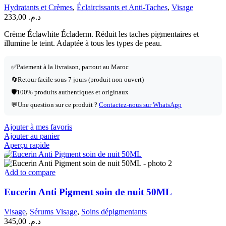
Hydratants et Crèmes
,
Éclaircissants et Anti-Taches
,
Visage
233,00
د.م.
Crème Éclawhite Écladerm. Réduit les taches pigmentaires et
illumine le teint. Adaptée à tous les types de peau.
✅
Paiement à la livraison, partout au Maroc
🔄
Retour facile sous 7 jours (produit non ouvert)
🛡️
100% produits authentiques et originaux
💬
Une question sur ce produit ?
Contactez-nous sur WhatsApp
Ajouter à mes favoris
Ajouter au panier
Aperçu rapide
Add to compare
Eucerin Anti Pigment soin de nuit 50ML
Visage
,
Sérums Visage
,
Soins dépigmentants
345,00
د.م.