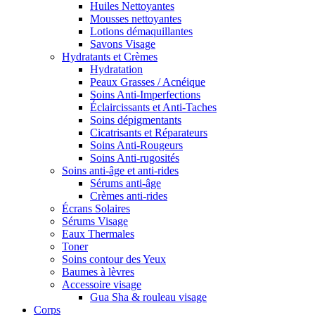
Huiles Nettoyantes
Mousses nettoyantes
Lotions démaquillantes
Savons Visage
Hydratants et Crèmes
Hydratation
Peaux Grasses / Acnéique
Soins Anti-Imperfections
Éclaircissants et Anti-Taches
Soins dépigmentants
Cicatrisants et Réparateurs
Soins Anti-Rougeurs
Soins Anti-rugosités
Soins anti-âge et anti-rides
Sérums anti-âge
Crèmes anti-rides
Écrans Solaires
Sérums Visage
Eaux Thermales
Toner
Soins contour des Yeux
Baumes à lèvres
Accessoire visage
Gua Sha & rouleau visage
Corps