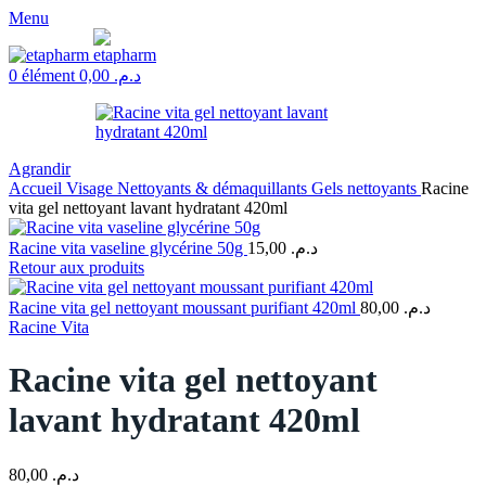
Menu
0
élément
0,00
د.م.
Agrandir
Accueil
Visage
Nettoyants & démaquillants
Gels nettoyants
Racine
vita gel nettoyant lavant hydratant 420ml
Racine vita vaseline glycérine 50g
15,00
د.م.
Retour aux produits
Racine vita gel nettoyant moussant purifiant 420ml
80,00
د.م.
Racine Vita
Racine vita gel nettoyant
lavant hydratant 420ml
80,00
د.م.