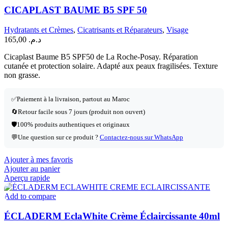
CICAPLAST BAUME B5 SPF 50
Hydratants et Crèmes
,
Cicatrisants et Réparateurs
,
Visage
165,00
د.م.
Cicaplast Baume B5 SPF50 de La Roche-Posay. Réparation
cutanée et protection solaire. Adapté aux peaux fragilisées. Texture
non grasse.
✅
Paiement à la livraison, partout au Maroc
🔄
Retour facile sous 7 jours (produit non ouvert)
🛡️
100% produits authentiques et originaux
💬
Une question sur ce produit ?
Contactez-nous sur WhatsApp
Ajouter à mes favoris
Ajouter au panier
Aperçu rapide
Add to compare
ÉCLADERM EclaWhite Crème Éclaircissante 40ml