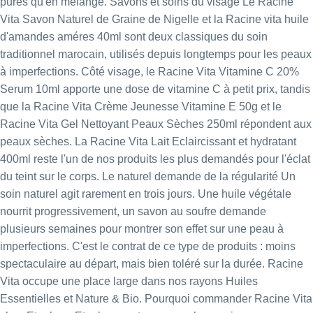
pures qu'en mélange. Savons et soins du visage Le
Racine
Vita Savon Naturel de Graine de Nigelle
et la
Racine vita huile
d'amandes améres 40ml
sont deux classiques du soin
traditionnel marocain, utilisés depuis longtemps pour les peaux
à imperfections. Côté visage, le
Racine Vita Vitamine C 20%
Serum 10ml
apporte une dose de vitamine C à petit prix, tandis
que la
Racine Vita Crème Jeunesse Vitamine E 50g
et le
Racine Vita Gel Nettoyant Peaux Sèches 250ml
répondent aux
peaux sèches. La
Racine Vita Lait Eclaircissant et hydratant
400ml
reste l'un de nos produits les plus demandés pour l'éclat
du teint sur le corps. Le naturel demande de la régularité Un
soin naturel agit rarement en trois jours. Une huile végétale
nourrit progressivement, un savon au soufre demande
plusieurs semaines pour montrer son effet sur une peau à
imperfections. C'est le contrat de ce type de produits : moins
spectaculaire au départ, mais bien toléré sur la durée. Racine
Vita occupe une place large dans nos rayons
Huiles
Essentielles
et
Nature & Bio
. Pourquoi commander Racine Vita