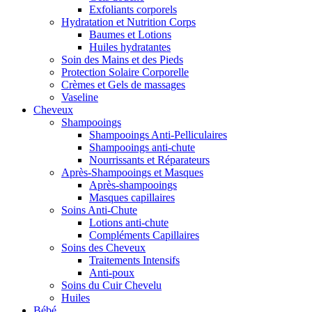
Exfoliants corporels
Hydratation et Nutrition Corps
Baumes et Lotions
Huiles hydratantes
Soin des Mains et des Pieds
Protection Solaire Corporelle
Crèmes et Gels de massages
Vaseline
Cheveux
Shampooings
Shampooings Anti-Pelliculaires
Shampooings anti-chute
Nourrissants et Réparateurs
Après-Shampooings et Masques
Après-shampooings
Masques capillaires
Soins Anti-Chute
Lotions anti-chute
Compléments Capillaires
Soins des Cheveux
Traitements Intensifs
Anti-poux
Soins du Cuir Chevelu
Huiles
Bébé