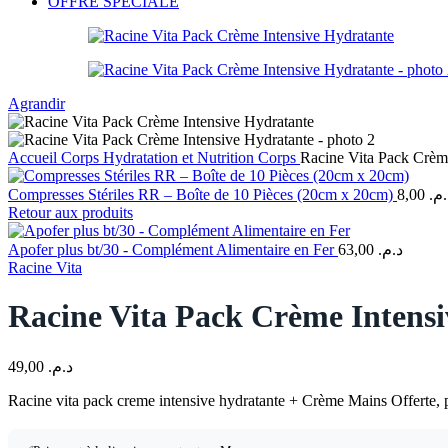
OFFRE SPÉCIALE
Agrandir
Accueil
Corps
Hydratation et Nutrition Corps
Racine Vita Pack Crèm
Compresses Stériles RR – Boîte de 10 Pièces (20cm x 20cm)
8,00
د.م
Retour aux produits
Apofer plus bt/30 - Complément Alimentaire en Fer
63,00
د.م.
Racine Vita
Racine Vita Pack Crème Intens
49,00
د.م.
Racine vita pack creme intensive hydratante + Crème Mains Offerte, po