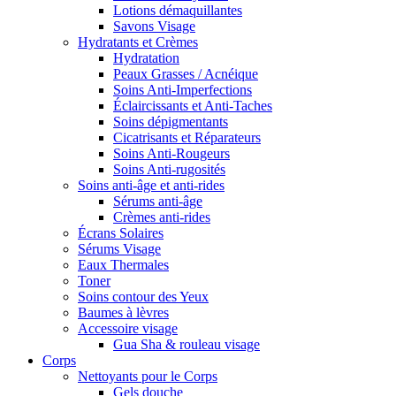
Lotions démaquillantes
Savons Visage
Hydratants et Crèmes
Hydratation
Peaux Grasses / Acnéique
Soins Anti-Imperfections
Éclaircissants et Anti-Taches
Soins dépigmentants
Cicatrisants et Réparateurs
Soins Anti-Rougeurs
Soins Anti-rugosités
Soins anti-âge et anti-rides
Sérums anti-âge
Crèmes anti-rides
Écrans Solaires
Sérums Visage
Eaux Thermales
Toner
Soins contour des Yeux
Baumes à lèvres
Accessoire visage
Gua Sha & rouleau visage
Corps
Nettoyants pour le Corps
Gels douche