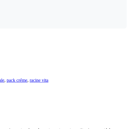
ale
,
pack créme
,
racine vita