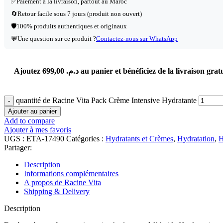
✅Paiement à la livraison, partout au Maroc
🔄Retour facile sous 7 jours (produit non ouvert)
🛡️100% produits authentiques et originaux
💬Une question sur ce produit ?
Contactez-nous sur WhatsApp
Ajoutez
699,00
د.م.
au panier et bénéficiez de la livraison gratu
quantité de Racine Vita Pack Crème Intensive Hydratante
Ajouter au panier
Add to compare
Ajouter à mes favoris
UGS :
ETA-17490
Catégories :
Hydratants et Crèmes
,
Hydratation
,
H
Partager:
Description
Informations complémentaires
A propos de Racine Vita
Shipping & Delivery
Description