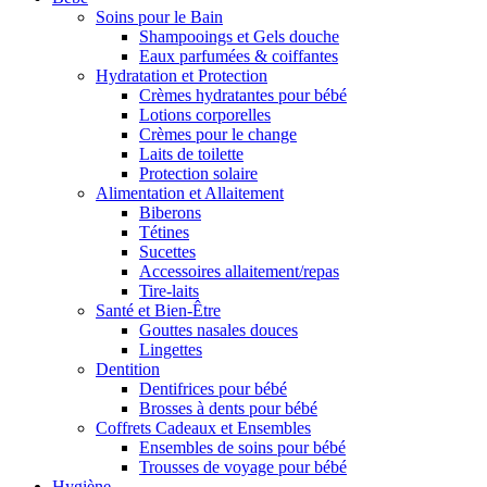
Soins pour le Bain
Shampooings et Gels douche
Eaux parfumées & coiffantes
Hydratation et Protection
Crèmes hydratantes pour bébé
Lotions corporelles
Crèmes pour le change
Laits de toilette
Protection solaire
Alimentation et Allaitement
Biberons
Tétines
Sucettes
Accessoires allaitement/repas
Tire-laits
Santé et Bien-Être
Gouttes nasales douces
Lingettes
Dentition
Dentifrices pour bébé
Brosses à dents pour bébé
Coffrets Cadeaux et Ensembles
Ensembles de soins pour bébé
Trousses de voyage pour bébé
Hygiène