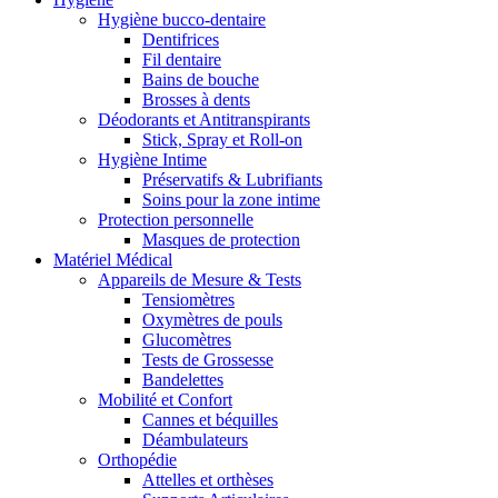
Hygiène bucco-dentaire
Dentifrices
Fil dentaire
Bains de bouche
Brosses à dents
Déodorants et Antitranspirants
Stick, Spray et Roll-on
Hygiène Intime
Préservatifs & Lubrifiants
Soins pour la zone intime
Protection personnelle
Masques de protection
Matériel Médical
Appareils de Mesure & Tests
Tensiomètres
Oxymètres de pouls
Glucomètres
Tests de Grossesse
Bandelettes
Mobilité et Confort
Cannes et béquilles
Déambulateurs
Orthopédie
Attelles et orthèses