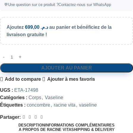
💬Une question sur ce produit ?
Contactez-nous sur WhatsApp
Ajoutez
699,00
د.م.
au panier et bénéficiez de la
livraison gratuite !
AJOUTER AU PANIER
Add to compare
Ajouter à mes favoris
UGS :
ETA-17498
Catégories :
Corps
,
Vaseline
Étiquettes :
concombre
,
racine vita
,
vaseline
Partager:
DESCRIPTION
INFORMATIONS COMPLÉMENTAIRES
A PROPOS DE RACINE VITA
SHIPPING & DELIVERY