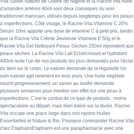
Vita Savon Naturel de Graine de Nigelle
et la
Racine vita huile
d'amandes améres 40ml
sont deux classiques du soin
traditionnel marocain, utilisés depuis longtemps pour les peaux
à imperfections. Côté visage, le
Racine Vita Vitamine C 20%
Serum 10ml
apporte une dose de vitamine C à petit prix, tandis
que la
Racine Vita Crème Jeunesse Vitamine E 50g
et le
Racine Vita Gel Nettoyant Peaux Sèches 250ml
répondent aux
peaux sèches. La
Racine Vita Lait Eclaircissant et hydratant
400ml
reste l'un de nos produits les plus demandés pour l'éclat
du teint sur le corps. Le naturel demande de la régularité Un
soin naturel agit rarement en trois jours. Une huile végétale
nourrit progressivement, un savon au soufre demande
plusieurs semaines pour montrer son effet sur une peau à
imperfections. C'est le contrat de ce type de produits : moins
spectaculaire au départ, mais bien toléré sur la durée. Racine
Vita occupe une place large dans nos rayons
Huiles
Essentielles
et
Nature & Bio
. Pourquoi commander Racine Vita
chez EtapharmEtapharm est une parapharmacie avec une