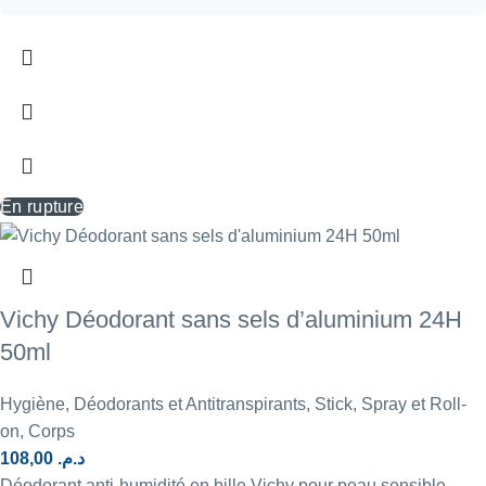
En rupture
Vichy Déodorant sans sels d’aluminium 24H
50ml
Hygiène
,
Déodorants et Antitranspirants
,
Stick, Spray et Roll-
on
,
Corps
108,00
د.م.
Déodorant anti-humidité en bille Vichy pour peau sensible,