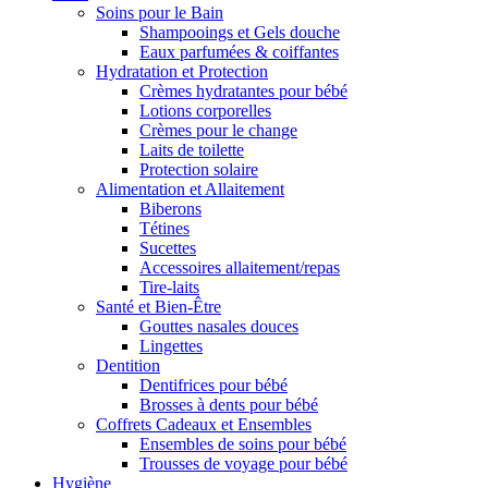
Soins pour le Bain
Shampooings et Gels douche
Eaux parfumées & coiffantes
Hydratation et Protection
Crèmes hydratantes pour bébé
Lotions corporelles
Crèmes pour le change
Laits de toilette
Protection solaire
Alimentation et Allaitement
Biberons
Tétines
Sucettes
Accessoires allaitement/repas
Tire-laits
Santé et Bien-Être
Gouttes nasales douces
Lingettes
Dentition
Dentifrices pour bébé
Brosses à dents pour bébé
Coffrets Cadeaux et Ensembles
Ensembles de soins pour bébé
Trousses de voyage pour bébé
Hygiène