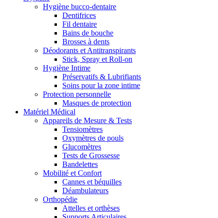
Hygiène bucco-dentaire
Dentifrices
Fil dentaire
Bains de bouche
Brosses à dents
Déodorants et Antitranspirants
Stick, Spray et Roll-on
Hygiène Intime
Préservatifs & Lubrifiants
Soins pour la zone intime
Protection personnelle
Masques de protection
Matériel Médical
Appareils de Mesure & Tests
Tensiomètres
Oxymètres de pouls
Glucomètres
Tests de Grossesse
Bandelettes
Mobilité et Confort
Cannes et béquilles
Déambulateurs
Orthopédie
Attelles et orthèses
Supports Articulaires