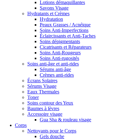
Lotions démaquillantes
Savons Visage
Hydratants et Crèmes
Hydratation
Peaux Grasses / Acnéique
Soins Anti-Imperfections
Éclaircissants et Anti-Taches
Soins dépigmentants
Cicatrisants et Réparateurs
Soins Anti-Rougeurs
Soins Anti-rugosités
Soins anti-âge et anti-rides
Sérums anti-âge
Crèmes anti-rides
Écrans Solaires
Sérums Visage
Eaux Thermales
Toner
Soins contour des Yeux
Baumes à lèvres
Accessoire visage
Gua Sha & rouleau visage
Corps
Nettoyants pour le Corps
Gels douche