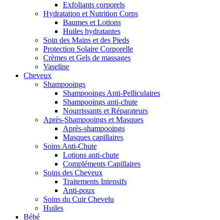
Exfoliants corporels
Hydratation et Nutrition Corps
Baumes et Lotions
Huiles hydratantes
Soin des Mains et des Pieds
Protection Solaire Corporelle
Crèmes et Gels de massages
Vaseline
Cheveux
Shampooings
Shampooings Anti-Pelliculaires
Shampooings anti-chute
Nourrissants et Réparateurs
Après-Shampooings et Masques
Après-shampooings
Masques capillaires
Soins Anti-Chute
Lotions anti-chute
Compléments Capillaires
Soins des Cheveux
Traitements Intensifs
Anti-poux
Soins du Cuir Chevelu
Huiles
Bébé