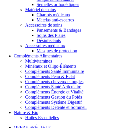
Semelles orthopédiques
Matériel de soins
Chariots médicaux
Matelas anti-escarres
Accessoires de soins
Pansements & Bandages
Soins des Plaies
Désinfectants
Accessoires médicaux
Masques de protection
Compléments Alimentaires
Multivitamines
Minéraux et Oligo-Éléments
Compléments Santé Immunitaire
Compléments Peau & Éclat
Compléments cheveux et ongles
Compléments Santé Articulaire
Compléments Énergie et Vitalité
Compléments Gestion du Poids
Compléments Système Digestif
Compléments Détente et Sommeil
Nature & Bio
Huiles Essentielles
OFFRE SPÉCIALE