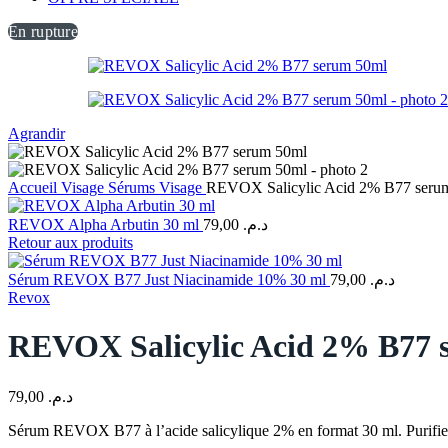
En rupture
Agrandir
Accueil
Visage
Sérums Visage
REVOX Salicylic Acid 2% B77 seru
REVOX Alpha Arbutin 30 ml
79,00
د.م.
Retour aux produits
Sérum REVOX B77 Just Niacinamide 10% 30 ml
79,00
د.م.
Revox
REVOX Salicylic Acid 2% B77 
79,00
د.م.
Sérum REVOX B77 à l’acide salicylique 2% en format 30 ml. Purifie et