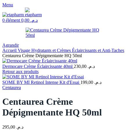
Menu
0
élément
0,00
د.م.
Agrandir
Accueil
Visage
Hydratants et Crèmes
Éclaircissants et Anti-Taches
Centaurea Crème Dépigmentante HQ 50ml
Dermocare Crème Éclaircissante 40ml
230,00
د.م.
Retour aux produits
SOME BY MI Retinol Intense Kit d'Essai
199,00
د.م.
Centaurea
Centaurea Crème
Dépigmentante HQ 50ml
295,00
د.م.