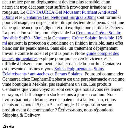
peau traitée par un dépigmentant devient plus sensible, et un
nettoyant trop décapant peut suffire à provoquer irritations et
rougeurs. Le
CENTAUREA Gel Moussant Purifiant Anti-Acné
500ml
et le
Centaurea Gel Nettoyant Surgras 200ml
sont formulés
pour cet usage, en respectant le film protecteur de la peau. C'est une
étape que beaucoup négligent et qui explique une partie des échecs.
La protection solaire, non négociable La
Centaurea Crème Solaire
Invisible Spf50+ 50ml
et la
Centaurea Crème Solaire Invisible 125
ml
assurent la protection quotidienne en finition invisible, sans effet
blanc sur les peaux mates. Sans elle, un traitement dépigmentant
travaille contre le soleil et perd la partie. Notre
guide complet des
taches pigmentaires
explique pourquoi ce cercle vicieux est si
difficile à briser et comment le traiter dans le bon ordre. Centaurea
est présente dans nos rayons
Soins dépigmentants
,
Soins
Éclaircissants / anti-taches
et
Écrans Solaires
. Pourquoi commander
Centaurea chez EtapharmEtapharm est une parapharmacie avec une
vraie boutique à Meknès, pas seulement un site. Les produits
Centaurea que vous voyez ici sont ceux que nous avons réellement
en rayon, et l'affichage du stock est mis à jour en continu. Nous
livrons partout au Maroc, avec le paiement à la livraison, et nos
clients nous notent 5,0 sur 5 sur Google. Une question sur un
produit avant de commander ? Écrivez-nous, nous répondons.
Shipping & Delivery
Avis