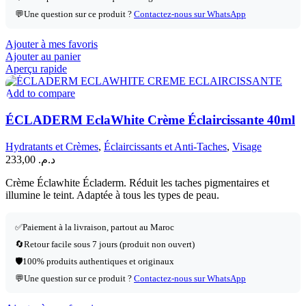
💬
Une question sur ce produit ?
Contactez-nous sur WhatsApp
Ajouter à mes favoris
Ajouter au panier
Aperçu rapide
Add to compare
ÉCLADERM EclaWhite Crème Éclaircissante 40ml
Hydratants et Crèmes
,
Éclaircissants et Anti-Taches
,
Visage
233,00
د.م.
Crème Éclawhite Écladerm. Réduit les taches pigmentaires et
illumine le teint. Adaptée à tous les types de peau.
✅
Paiement à la livraison, partout au Maroc
🔄
Retour facile sous 7 jours (produit non ouvert)
🛡️
100% produits authentiques et originaux
💬
Une question sur ce produit ?
Contactez-nous sur WhatsApp