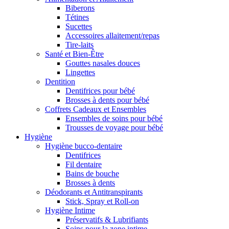
Biberons
Tétines
Sucettes
Accessoires allaitement/repas
Tire-laits
Santé et Bien-Être
Gouttes nasales douces
Lingettes
Dentition
Dentifrices pour bébé
Brosses à dents pour bébé
Coffrets Cadeaux et Ensembles
Ensembles de soins pour bébé
Trousses de voyage pour bébé
Hygiène
Hygiène bucco-dentaire
Dentifrices
Fil dentaire
Bains de bouche
Brosses à dents
Déodorants et Antitranspirants
Stick, Spray et Roll-on
Hygiène Intime
Préservatifs & Lubrifiants
Soins pour la zone intime