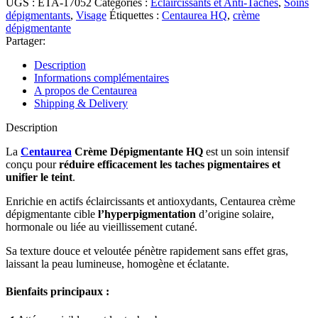
UGS :
ETA-17052
Catégories :
Éclaircissants et Anti-Taches
,
Soins
dépigmentants
,
Visage
Étiquettes :
Centaurea HQ
,
crème
dépigmentante
Partager:
Description
Informations complémentaires
A propos de Centaurea
Shipping & Delivery
Description
La
Centaurea
Crème Dépigmentante HQ
est un soin intensif
conçu pour
réduire efficacement les taches pigmentaires et
unifier le teint
.
Enrichie en actifs éclaircissants et antioxydants, Centaurea crème
dépigmentante cible
l’hyperpigmentation
d’origine solaire,
hormonale ou liée au vieillissement cutané.
Sa texture douce et veloutée pénètre rapidement sans effet gras,
laissant la peau lumineuse, homogène et éclatante.
Bienfaits principaux :