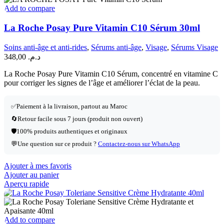
Add to compare
La Roche Posay Pure Vitamin C10 Sérum 30ml
Soins anti-âge et anti-rides
,
Sérums anti-âge
,
Visage
,
Sérums Visage
348,00
د.م.
La Roche Posay Pure Vitamin C10 Sérum, concentré en vitamine C
pour corriger les signes de l’âge et améliorer l’éclat de la peau.
✅
Paiement à la livraison, partout au Maroc
🔄
Retour facile sous 7 jours (produit non ouvert)
🛡️
100% produits authentiques et originaux
💬
Une question sur ce produit ?
Contactez-nous sur WhatsApp
Ajouter à mes favoris
Ajouter au panier
Aperçu rapide
Add to compare