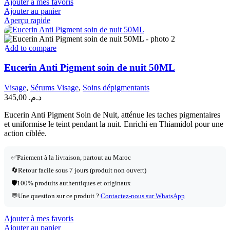
Ajouter à mes favoris
Ajouter au panier
Aperçu rapide
Add to compare
Eucerin Anti Pigment soin de nuit 50ML
Visage
,
Sérums Visage
,
Soins dépigmentants
345,00
د.م.
Eucerin Anti Pigment Soin de Nuit, atténue les taches pigmentaires
et uniformise le teint pendant la nuit. Enrichi en Thiamidol pour une
action ciblée.
✅
Paiement à la livraison, partout au Maroc
🔄
Retour facile sous 7 jours (produit non ouvert)
🛡️
100% produits authentiques et originaux
💬
Une question sur ce produit ?
Contactez-nous sur WhatsApp
Ajouter à mes favoris
Ajouter au panier