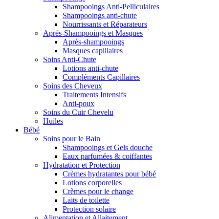
Shampooings Anti-Pelliculaires
Shampooings anti-chute
Nourrissants et Réparateurs
Après-Shampooings et Masques
Après-shampooings
Masques capillaires
Soins Anti-Chute
Lotions anti-chute
Compléments Capillaires
Soins des Cheveux
Traitements Intensifs
Anti-poux
Soins du Cuir Chevelu
Huiles
Bébé
Soins pour le Bain
Shampooings et Gels douche
Eaux parfumées & coiffantes
Hydratation et Protection
Crèmes hydratantes pour bébé
Lotions corporelles
Crèmes pour le change
Laits de toilette
Protection solaire
Alimentation et Allaitement