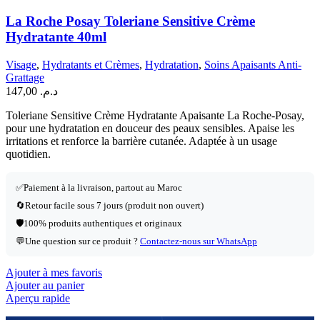
La Roche Posay Toleriane Sensitive Crème
Hydratante 40ml
Visage
,
Hydratants et Crèmes
,
Hydratation
,
Soins Apaisants Anti-
Grattage
147,00
د.م.
Toleriane Sensitive Crème Hydratante Apaisante La Roche-Posay,
pour une hydratation en douceur des peaux sensibles. Apaise les
irritations et renforce la barrière cutanée. Adaptée à un usage
quotidien.
✅
Paiement à la livraison, partout au Maroc
🔄
Retour facile sous 7 jours (produit non ouvert)
🛡️
100% produits authentiques et originaux
💬
Une question sur ce produit ?
Contactez-nous sur WhatsApp
Ajouter à mes favoris
Ajouter au panier
Aperçu rapide